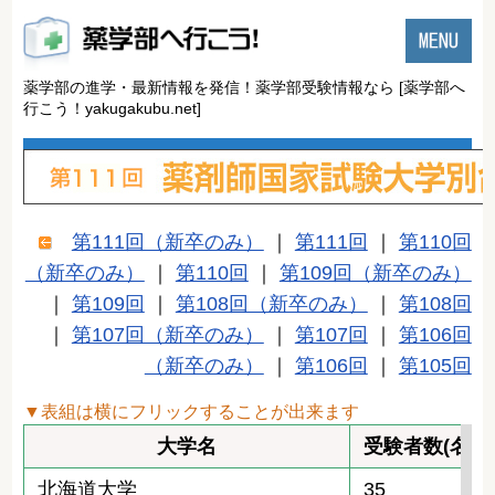
薬学部の進学・最新情報を発信！薬学部受験情報なら
[薬学部へ
行こう！yakugakubu.net]
第111回（新卒のみ）
｜
第111回
｜
第110回
（新卒のみ）
｜
第110回
｜
第109回（新卒のみ）
｜
第109回
｜
第108回（新卒のみ）
｜
第108回
｜
第107回（新卒のみ）
｜
第107回
｜
第106回
（新卒のみ）
｜
第106回
｜
第105回
▼表組は横にフリックすることが出来ます
大学名
受験者数(名)
北海道大学
35