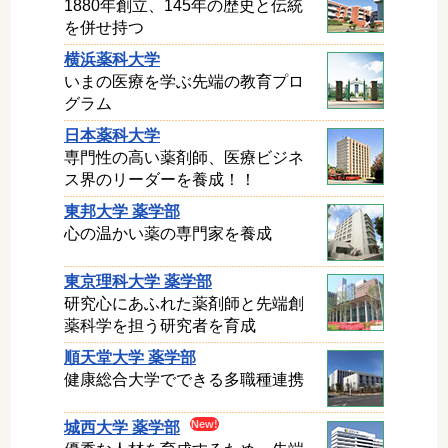
1880年創立、145年の歴史と伝統
を併せ持つ
横浜薬科大学
いまの医療を学ぶ先端の教育プロ
グラム
日本薬科大学
専門性の高い薬剤師、医療ビジネ
ス界のリーダーを養成！！
東邦大学 薬学部
心の温かい薬の専門家を養成
東京理科大学 薬学部
研究心にあふれた薬剤師と先端創
薬科学を担う研究者を育成
順天堂大学 薬学部
健康総合大学でできる多職種連携
城西大学 薬学部