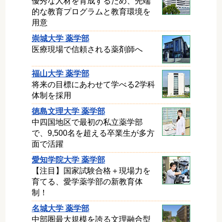
優秀な人材を育成するため、先端
的な教育プログラムと教育環境を
用意
崇城大学 薬学部
医療現場で信頼される薬剤師へ
福山大学 薬学部
将来の目標にあわせて学べる2学科
体制を採用
徳島文理大学 薬学部
中四国地区で最初の私立薬学部
で、9,500名を超える卒業生が多方
面で活躍
愛知学院大学 薬学部
【注目】国家試験合格＋現場力を
育てる、愛学薬学部の新教育体
制！
名城大学 薬学部
中部圏最大規模を誇る文理融合型