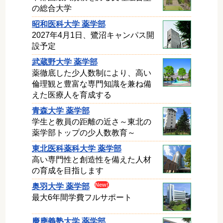
の総合大学
昭和医科大学 薬学部
2027年4月1日、鷺沼キャンパス開
設予定
武蔵野大学 薬学部
薬徹底した少人数制により、高い
倫理観と豊富な専門知識を兼ね備
えた医療人を育成する
青森大学 薬学部
学生と教員の距離の近さ～東北の
薬学部トップの少人数教育～
東北医科薬科大学 薬学部
高い専門性と創造性を備えた人材
の育成を目指します
奥羽大学 薬学部
最大6年間学費フルサポート
慶應義塾大学 薬学部