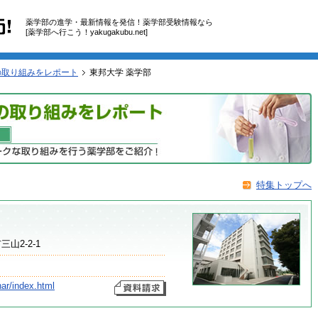
薬学部の進学・最新情報を発信！薬学部受験情報なら
[薬学部へ行こう！yakugakubu.net]
の取り組みをレポート
東邦大学 薬学部
特集トップへ
三山2-2-1
har/index.html