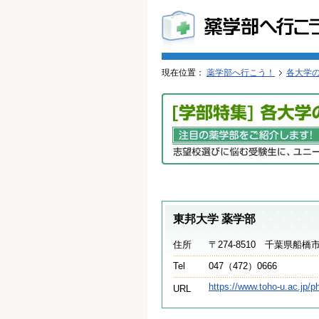
現在位置：
薬学部へ行こう！
各大学
東邦大学 薬学部
住所
〒274-8510 千葉県船橋市
Tel
047（472）0666
https://www.toho-u.ac.jp/p
URL