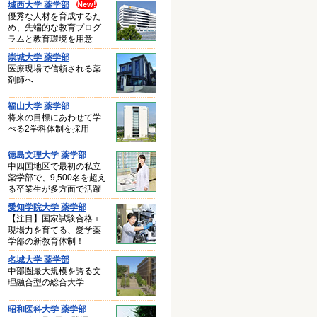
城西大学 薬学部
優秀な人材を育成するた
め、先端的な教育プログ
ラムと教育環境を用意
崇城大学 薬学部
医療現場で信頼される薬
剤師へ
福山大学 薬学部
将来の目標にあわせて学
べる2学科体制を採用
徳島文理大学 薬学部
中四国地区で最初の私立
薬学部で、9,500名を超え
る卒業生が多方面で活躍
愛知学院大学 薬学部
【注目】国家試験合格＋
現場力を育てる、愛学薬
学部の新教育体制！
名城大学 薬学部
中部圏最大規模を誇る文
理融合型の総合大学
昭和医科大学 薬学部