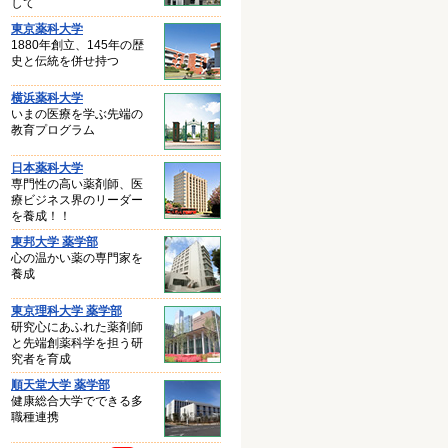
して
東京薬科大学
1880年創立、145年の歴
史と伝統を併せ持つ
横浜薬科大学
いまの医療を学ぶ先端の
教育プログラム
日本薬科大学
専門性の高い薬剤師、医
療ビジネス界のリーダー
を養成！！
東邦大学 薬学部
心の温かい薬の専門家を
養成
東京理科大学 薬学部
研究心にあふれた薬剤師
と先端創薬科学を担う研
究者を育成
順天堂大学 薬学部
健康総合大学でできる多
職種連携