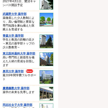
2027年4月1日、鷺沼キャ
ンパス開設予定
武蔵野大学 薬学部
薬徹底した少人数制によ
り、高い倫理観と豊富な
専門知識を兼ね備えた医
療人を育成する
青森大学 薬学部
学生と教員の距離の近さ
～東北の薬学部トップの
少人数教育～
東北医科薬科大学 薬学部
高い専門性と創造性を備
えた人材の育成を目指し
ます
奥羽大学 薬学部
最大6年間学費フルサポー
ト
慶應義塾大学 薬学部
薬学の未来を先導します
同志社女子大学 薬学部