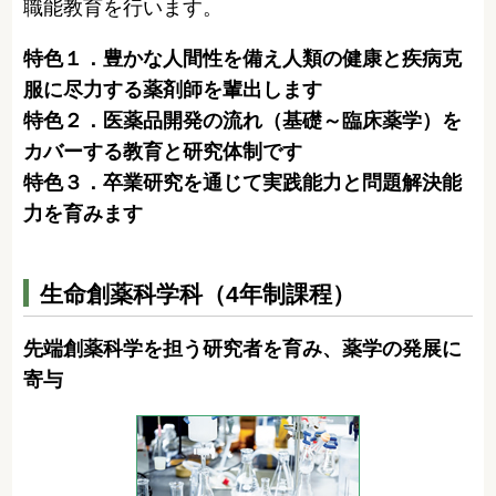
職能教育を行います。
特色１．豊かな人間性を備え人類の健康と疾病克
服に尽力する薬剤師を輩出します
特色２．医薬品開発の流れ（基礎～臨床薬学）を
カバーする教育と研究体制です
特色３．卒業研究を通じて実践能力と問題解決能
力を育みます
生命創薬科学科（4年制課程）
先端創薬科学を担う研究者を育み、薬学の発展に
寄与