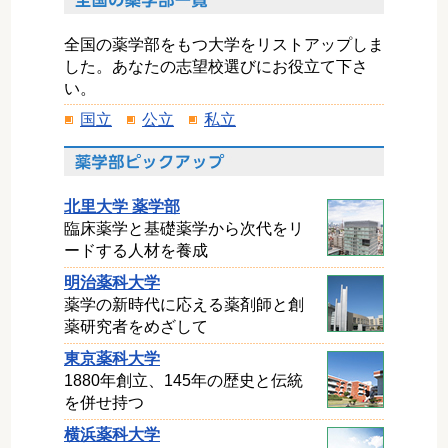
全国の薬学部をもつ大学をリストアップしま
した。あなたの志望校選びにお役立て下さ
い。
国立
公立
私立
北里大学 薬学部
臨床薬学と基礎薬学から次代をリ
ードする人材を養成
明治薬科大学
薬学の新時代に応える薬剤師と創
薬研究者をめざして
東京薬科大学
1880年創立、145年の歴史と伝統
を併せ持つ
横浜薬科大学