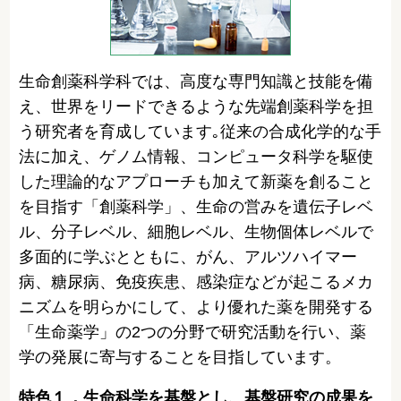
生命創薬科学科では、高度な専門知識と技能を備
え、世界をリードできるような先端創薬科学を担
う研究者を育成しています｡従来の合成化学的な手
法に加え、ゲノム情報、コンピュータ科学を駆使
した理論的なアプローチも加えて新薬を創ること
を目指す「創薬科学」、生命の営みを遺伝子レベ
ル、分子レベル、細胞レベル、生物個体レベルで
多面的に学ぶとともに、がん、アルツハイマー
病、糖尿病、免疫疾患、感染症などが起こるメカ
ニズムを明らかにして、より優れた薬を開発する
「生命薬学」の2つの分野で研究活動を行い、薬
学の発展に寄与することを目指しています。
特色１．生命科学を基盤とし、基盤研究の成果を