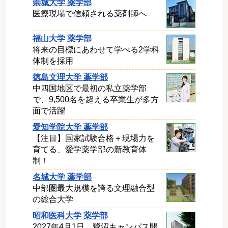
崇城大学 薬学部
医療現場で信頼される薬剤師へ
福山大学 薬学部
将来の目標にあわせて学べる2学科
体制を採用
徳島文理大学 薬学部
中四国地区で最初の私立薬学部
で、9,500名を超える卒業生が多方
面で活躍
愛知学院大学 薬学部
【注目】国家試験合格＋現場力を
育てる、愛学薬学部の新教育体
制！
名城大学 薬学部
中部圏最大規模を誇る文理融合型
の総合大学
昭和医科大学 薬学部
2027年4月1日、鷺沼キャンパス開