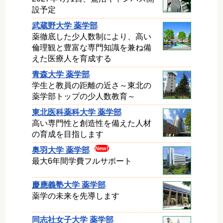
設予定
武蔵野大学 薬学部
薬徹底した少人数制により、高い
倫理観と豊富な専門知識を兼ね備
えた医療人を育成する
青森大学 薬学部
学生と教員の距離の近さ～東北の
薬学部トップの少人数教育～
東北医科薬科大学 薬学部
高い専門性と創造性を備えた人材
の育成を目指します
奥羽大学 薬学部
最大6年間学費フルサポート
慶應義塾大学 薬学部
薬学の未来を先導します
同志社女子大学 薬学部